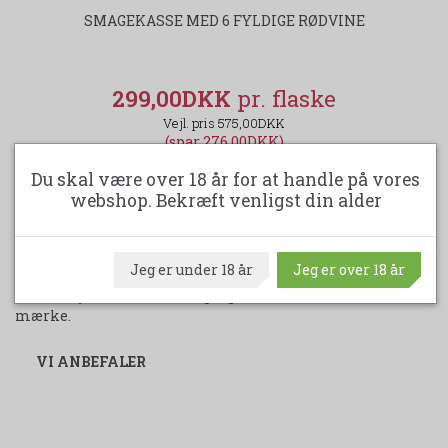
SMAGEKASSE MED 6 FYLDIGE RØDVINE
299,00DKK
575,00DKK
(spar 276,00DKK)
Du skal være over 18 år for at handle på vores
LÆG I KURV
webshop. Bekræft venligst din alder
Jeg er under 18 år
Jeg er over 18 år
Vi har i øjeblikket ikke nogle produkter med dette
mærke.
VI ANBEFALER