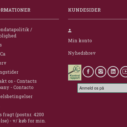
ORMATIONER
KUNDESIDER
ndatapolitik /
olighed
Min konto
s
Nyhedsbrev
Ca
erv
ngstider
kt os - Contacts
any - Contacto
elsbetingelser
t
s fragt (postnr. 4200
lse) - v/ køb for min.