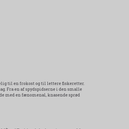
g til en frokost og til lettere fiskeretter.
ag. Fra en af spydspidserne i den smalle
ende med en fænomenal, knasende sprød