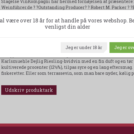
Slagelse VinKompagni har hermed fornøjelsen at præsentere: 
Weinfúhrer.de ? ?Outstanding Producer? ? Robert M. Parker ? ?B
Wirtschaftsmagazin DM ? ?èn af Tysklands bedste vingårde? ?
Betrieb, blandt Tysklands bedste? ? Gault Millau Wein Guide 2
al være over 18 år for at handle på vores webshop. B
1/2000? ? Alles über Wein Weingut Karlsmuehle, personificeret
venligst din alder
Tysklands allerbedste vinmagere. Geiben-familien har været 
og har således en århundredelang erfaring at trække på. Siden
Peter Geiben der har stået i spidsen for vingården med det m
Jeg er under 18 år
Jeg er ove
Frugtaromaer, Kompleksitet i Smagen og umiskendelig Terroir
beliggende i Ruwer-distriket og har marken Lorenzhöfer som 
Karlsmuehle Dejlig Riesling-hvidvin med en fin duft og en tør 
kultiverede procenter (12½%), tilpas syre og en lang eftersmag. F
fiskeretter. Eller som terrassevin, som man bare nyder, kølig 
Udskriv produktark