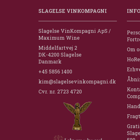
SLAGELSE VINKOMPAGNI
INF
Slagelse VinKompagni ApS /
Perso
Maximum Wine
Fortr
Middelfartvej 2
Om o
DK-4200 Slagelse
HoRe
Danmark
Erhv
+45 5856 1400
Åbni
kim@slagelsevinkompagni.dk
Konta
Cvr. nr. 2723 4720
Comp
Hand
Frag
Grati
Slage
500,-