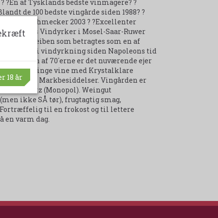
? ?Èn af Tysklands bedste vinmagere? ?
landt de 100 bedste vingårde siden 1988? ?
 Der Feinschmecker 2003 ? ?Excellenter
003 ? ? Årets Vindyrker i Mosel-Saar-Ruwer
ekræft
 af Peter Geiben som betragtes som en af
involveret i vindyrkning siden Napoleons tid
 slutningen af 70´erne er det nuværende ejer
ål at frembringe vine med Krystalklare
r 18 år
 fra deres Markbesiddelser. Vingården er
alleinbesitz (Monopol). Weingut
(men ikke SÅ tør), frugtagtig smag,
ortræffelig til en frokost og til lettere
på en varm dag.