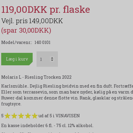
119,00DKK
149,00DKK
(spar 30,00DKK)
Model/varenr.:
140 0101
Læg i kurv
Molaris L - Riesling Trocken 2022
Karlsmühle.. Dejlig Riesling hvidvin med en fin duft. Fortræffeli
Eller som terrassevin, som man bare nyder, kølig på en varm d
Ruwer-dal kommer denne flotte vin. Rank, glasklar og strål
frugtsyre.
5
ud af 5 i VINAVISEN
En kasse indeholder 6 fl. - 75 cl. 12% alkohol.