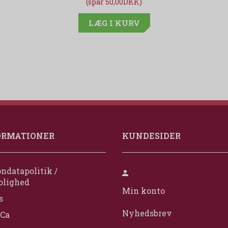
(spar 50,00DKK)
LÆG I KURV
ORMATIONER
KUNDESIDER
ndatapolitik /
olighed
Min konto
s
Nyhedsbrev
Ca