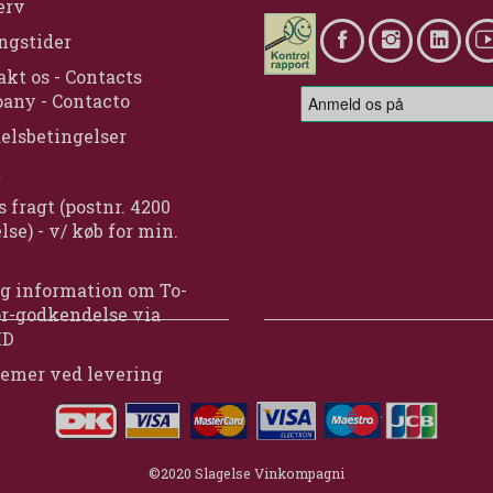
erv
ngstider
kt os - Contacts
any - Contacto
elsbetingelser
t
s fragt (postnr. 4200
lse) - v/ køb for min.
g information om To-
or-godkendelse via
ID
lemer ved levering
©2020 Slagelse Vinkompagni