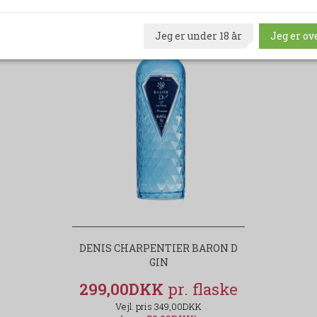
-14%
Jeg er under 18 år
Jeg er ove
DENIS CHARPENTIER BARON D
GIN
299,00DKK
349,00DKK