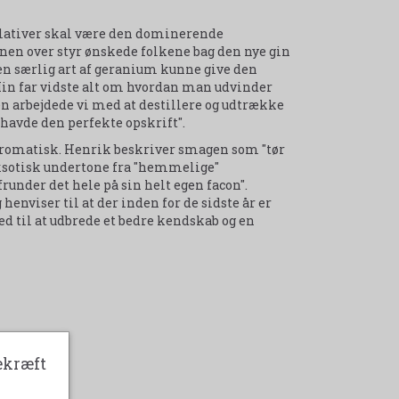
lativer skal være den dominerende
onen over styr ønskede folkene bag den nye gin
at en særlig art af geranium kunne give den
Min far vidste alt om hvordan man udvinder
en arbejdede vi med at destillere og udtrække
 havde den perfekte opskrift".
g aromatisk. Henrik beskriver smagen som "tør
eksotisk undertone fra "hemmelige"
runder det hele på sin helt egen facon".
enviser til at der inden for de sidste år er
til at udbrede et bedre kendskab og en
ekræft