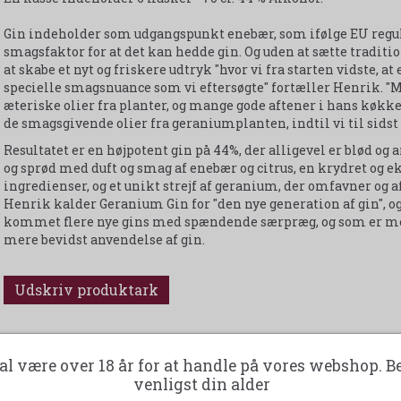
Gin indeholder som udgangspunkt enebær, som ifølge EU regu
smagsfaktor for at det kan hedde gin. Og uden at sætte traditi
at skabe et nyt og friskere udtryk "hvor vi fra starten vidste, 
specielle smagsnuance som vi eftersøgte" fortæller Henrik. "
æteriske olier fra planter, og mange gode aftener i hans køkk
de smagsgivende olier fra geraniumplanten, indtil vi til sidst
Resultatet er en højpotent gin på 44%, der alligevel er blød o
og sprød med duft og smag af enebær og citrus, en krydret og 
ingredienser, og et unikt strejf af geranium, der omfavner og af
Henrik kalder Geranium Gin for "den nye generation af gin", og h
kommet flere nye gins med spændende særpræg, og som er med 
mere bevidst anvendelse af gin.
Udskriv produktark
al være over 18 år for at handle på vores webshop. B
venligst din alder