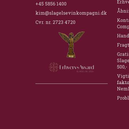
Erhv
+45 5856 1400
Åbni
kim@slagelsevinkompagni.dk
Konta
Cvr. nr. 2723 4720
Comp
Hand
Frag
Grati
Slage
500,-
Vigti
fakt
Nem
Prob