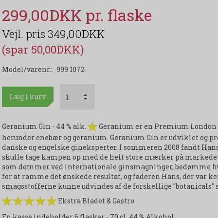
299,00DKK
349,00DKK
(spar 50,00DKK)
Model/varenr.:
999 1072
Læg i kurv
Geranium Gin - 44 % alk.
Geranium er en Premium London Dr
herunder enebær og geranium. Geranium Gin er udviklet og pr
danske og engelske gineksperter. I sommeren 2008 fandt Hans
skulle tage kampen op med de helt store mærker på markedet. 
som dommer ved internationale ginsmagninger, bedømme hv
for at ramme det ønskede resultat, og faderen Hans, der var 
smagsstofferne kunne udvindes af de forskellige "botanicals" 
Ekstra Bladet & Gastro
En kasse indeholder 6 flasker - 70 cl. 44 % Alkohol.