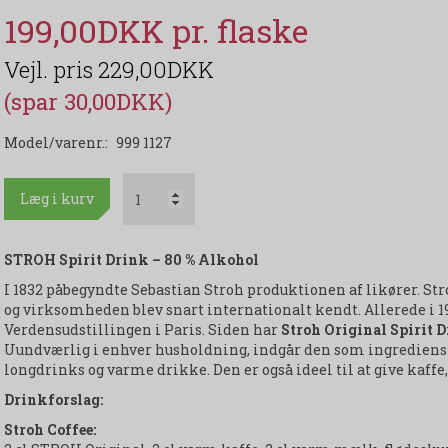
199,00DKK
229,00DKK
(spar 30,00DKK)
Model/varenr.:
999 1127
Læg i kurv
STROH Spirit Drink – 80 % Alkohol
I 1832 påbegyndte Sebastian Stroh produktionen af likører. Str
og virksomheden blev snart internationalt kendt. Allerede i
Verdensudstillingen i Paris. Siden har
Stroh Original Spirit 
Uundværlig i enhver husholdning, indgår den som ingrediens i
longdrinks og varme drikke. Den er også ideel til at give kaffe, 
Drinkforslag:
Stroh Coffee: