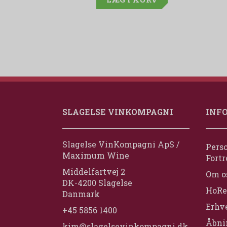
SLAGELSE VINKOMPAGNI
INF
Slagelse VinKompagni ApS /
Perso
Maximum Wine
Fortr
Middelfartvej 2
Om o
DK-4200 Slagelse
HoRe
Danmark
Erhv
+45 5856 1400
Åbni
kim@slagelsevinkompagni.dk