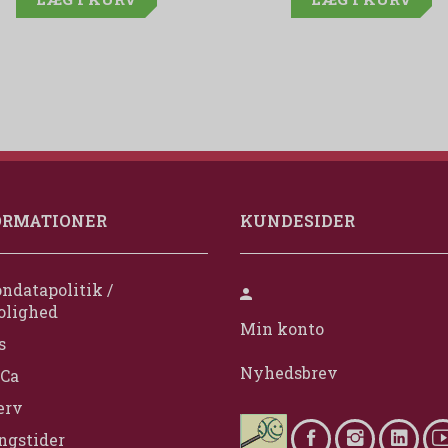
ORMATIONER
KUNDESIDER
ndatapolitik /
olighed
Min konto
s
Nyhedsbrev
Ca
erv
ngstider