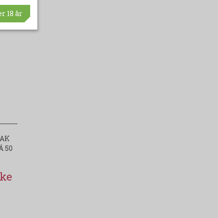
r 18 år
PAK
Á 50