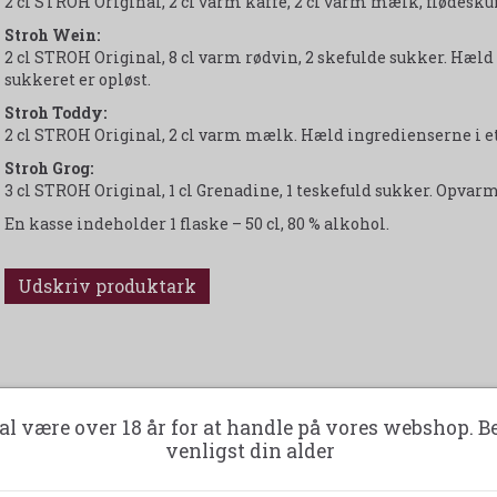
2 cl STROH Original, 2 cl varm kaffe, 2 cl varm mælk, flødesku
Stroh Wein:
2 cl STROH Original, 8 cl varm rødvin, 2 skefulde sukker. Hæld i
sukkeret er opløst.
Stroh Toddy:
2 cl STROH Original, 2 cl varm mælk. Hæld ingredienserne i et 
Stroh Grog:
3 cl STROH Original, 1 cl Grenadine, 1 teskefuld sukker. Opvar
En kasse indeholder 1 flaske – 50 cl, 80 % alkohol.
Udskriv produktark
al være over 18 år for at handle på vores webshop. B
venligst din alder
-14%