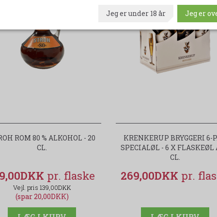
Jeg er under 18 år
Jeg er ove
ROH ROM 80 % ALKOHOL - 20
KRENKERUP BRYGGERI 6-
CL.
SPECIALØL - 6 X FLASKEØL 
CL.
19,00DKK
269,00DKK
139,00DKK
(spar 20,00DKK)
LÆG I KURV
LÆG I KURV