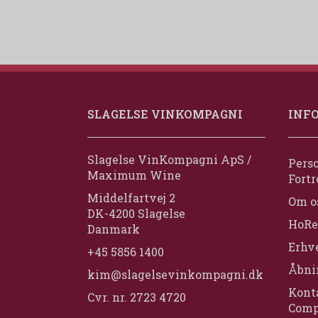
SLAGELSE VINKOMPAGNI
INF
Slagelse VinKompagni ApS /
Perso
Maximum Wine
Fortr
Middelfartvej 2
Om o
DK-4200 Slagelse
HoRe
Danmark
Erhv
+45 5856 1400
Åbni
kim@slagelsevinkompagni.dk
Konta
Cvr. nr. 2723 4720
Comp