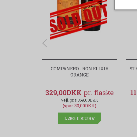
COMPANERO - RON ELIXIR
ST
ORANGE
329,00DKK
1
359,00DKK
(spar 30,00DKK)
LÆG I KURV