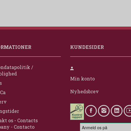
ORMATIONER
KUNDESIDER
ndatapolitik /
olighed
Min konto
s
Nyhedsbrev
Ca
erv
ngstider
kt os - Contacts
any - Contacto