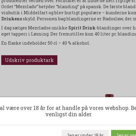
producenter verden over. Formålet er at finde de helt rigtige s
Ordet “Mezclado” betyder “blanding” på spansk. De første blandi
vinbutik i Middelfart og blev hurtigt populære – kunderne ko
Drinkens
skyld. Personen bag blandingerne er Radoslaw, der m
I dag sælges Mezclados unikke
Spirit Drink
-blandinger over he
eget tapperi i Løsning. Der fremstilles kun 40 liter pr. blanding
En flaske indeholder 50 cl – 40 % alkohol.
Udskriv produktark
al være over 18 år for at handle på vores webshop. B
-14%
-41%
venligst din alder
Jeg er under 18 år
Jeg er ove