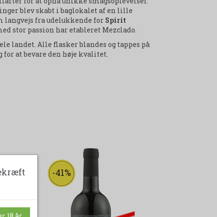
tilarter for at opnå unikke smagsoplevelser.
nger blev skabt i baglokalet af en lille
m langvejs fra udelukkende for
Spirit
ed stor passion har etableret Mezclado.
le landet. Alle flasker blandes og tappes på
 for at bevare den høje kvalitet.
ekræft
-41%
-14%
udsolgt
udsolgt
r 18 år