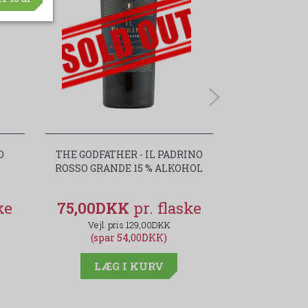
O
THE GODFATHER - IL PADRINO
MEZ-CLADO S
ROSSO GRANDE 15 % ALKOHOL
EDITIO
75,00DKK
299,00D
129,00DKK
(spar 54,00DKK)
(spar
LÆG I KURV
LÆG