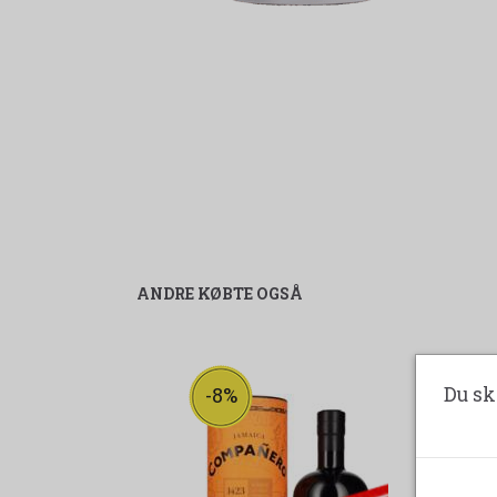
ANDRE KØBTE OGSÅ
Du sk
-8%
udsolgt