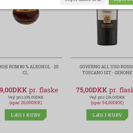
ROH ROM 80 % ALKOHOL - 20
GOVERNO ALL USO ROSS
CL.
TOSCANO IGT - GERONE
19,00DKK
75,00DKK
139,00DKK
129,00DKK
(spar 20,00DKK)
(spar 54,00DKK)
LÆG I KURV
LÆG I KURV