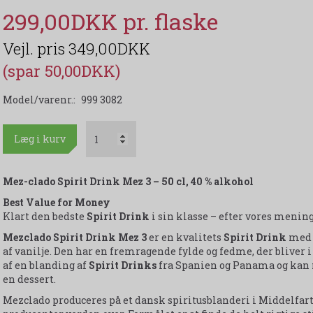
299,00DKK
349,00DKK
(spar 50,00DKK)
Model/varenr.:
999 3082
Læg i kurv
Mez-clado Spirit Drink Mez 3 – 50 cl, 40 % alkohol
Best Value for Money
Klart den bedste
Spirit Drink
i sin klasse – efter vores mening
Mezclado Spirit Drink Mez 3
er en kvalitets
Spirit Drink
med 
af vanilje. Den har en fremragende fylde og fedme, der bliver
af en blanding af
Spirit Drinks
fra Spanien og Panama og kan 
en dessert.
Mezclado produceres på et dansk spiritusblanderi i Middelfart