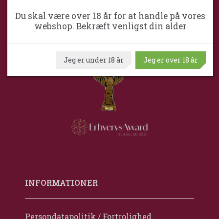
Danmark
Du skal være over 18 år for at handle på vores
+45 5856 1400
webshop. Bekræft venligst din alder
kim@slagelsevinkompagni.dk
Cvr. nr. 2723 4720
Jeg er under 18 år
Jeg er over 18 år
INFORMATIONER
Persondatapolitik / Fortrolighed