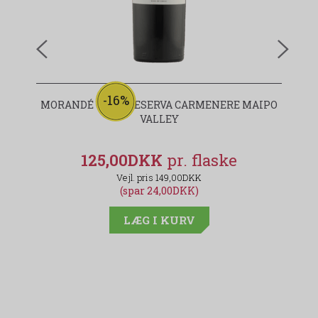
-16%
MORANDÉ GRAN RESERVA CARMENERE MAIPO
VALLEY
125,00DKK
149,00DKK
(spar 24,00DKK)
LÆG I KURV