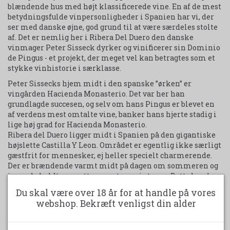
blændende hus med højt klassificerede vine. En af de mest
betydningsfulde vinpersonligheder i Spanien har vi, der
ser med danske øjne, god grund til at være særdeles stolte
af. Det er nemlig her i Ribera Del Duero den danske
vinmager Peter Sisseck dyrker og vinificerer sin Dominio
de Pingus - et projekt, der meget vel kan betragtes som et
stykke vinhistorie i særklasse.
Peter Sissecks hjem midt i den spanske ”ørken” er
vingården Hacienda Monasterio. Det var her han
grundlagde succesen, og selv om hans Pingus er blevet en
af verdens mest omtalte vine, banker hans hjerte stadig i
lige høj grad for Hacienda Monasterio.
Ribera del Duero ligger midt i Spanien på den gigantiske
højslette Castilla Y Leon. Området er egentlig ikke særligt
gæstfrit for mennesker, ej heller specielt charmerende.
Der er brændende varmt midt på dagen om sommeren og
isnende koldt om natten samt om vinteren. Dette barske
klima er netop årsagen til, at den lokale Tempranillodrue
Du skal være over 18 år for at handle på vores
kan frembringe så komplekse og karakterfulde vine.
webshop. Bekræft venligst din alder
Peter Sisseck trives dog tilsyneladende her i dette
vineldorado. Han er for længst accepteret af de lokale i
denne afsides del af Spanien. Nu ser man ikke længere