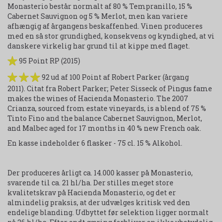
Monasterio består normalt af 80 % Tempranillo, 15 %
Cabernet Sauvignon og 5 % Merlot, men kan variere
afhængig af årgangens beskaffenhed. Vinen produceres
med en så stor grundighed, konsekvens og kyndighed, at vi
danskere virkelig har grund til at kippe med flaget.
95 Point RP (2015)
92 ud af 100 Point af Robert Parker (årgang
2011). Citat fra Robert Parker; Peter Sisseck of Pingus fame
makes the wines of Hacienda Monasterio. The 2007
Crianza, sourced from estate vineyards, is a blend of 75 %
Tinto Fino and the balance Cabernet Sauvignon, Merlot,
and Malbec aged for 17 months in 40 % new French oak.
En kasse indeholder 6 flasker - 75 cl. 15 % Alkohol.
Der produceres årligt ca. 14.000 kasser på Monasterio,
svarende til ca. 21 hl/ha. Der stilles meget store
kvalitetskrav på Hacienda Monasterio, og det er
almindelig praksis, at der udvælges kritisk ved den
endelige blanding. Udbyttet før selektion ligger normalt