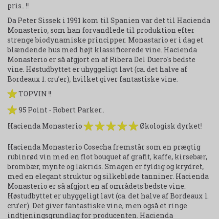
pris.. !!
Da Peter Sissek i 1991 kom til Spanien var det til Hacienda
Monasterio, som han forvandlede til produktion efter
strenge biodynamiske principper. Monastario er i dag et
blændende hus med højt klassificerede vine. Hacienda
Monasterio er så afgjort en af Ribera Del Duero's bedste
vine. Høstudbyttet er uhyggeligt lavt (ca. det halve af
Bordeaux 1. cru’er), hvilket giver fantastiske vine.
TOPVIN !!
95 Point - Robert Parker..
Hacienda Monasterio
Økologisk dyrket!
Hacienda Monasterio Cosecha fremstår som en prægtig
rubinrød vin med en flot bouquet af grafit, kaffe, kirsebær,
brombær, mynte og lakrids. Smagen er fyldig og krydret,
med en elegant struktur og silkebløde tanniner. Hacienda
Monasterio er så afgjort en af områdets bedste vine.
Høstudbyttet er uhyggeligt lavt (ca. det halve af Bordeaux 1.
cru’er). Det giver fantastiske vine, men også et ringe
indtjeningsgrundlag for producenten. Hacienda