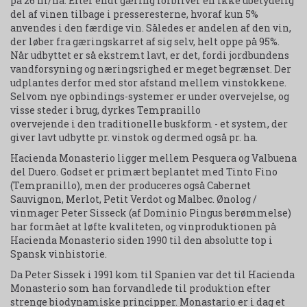
på 26 hl/ha. Efter endt gæring forbliver en ikke ubetydelig
del af vinen tilbage i presseresterne, hvoraf kun 5%
anvendes i den færdige vin. Således er andelen af den vin,
der løber fra gæringskarret af sig selv, helt oppe på 95%.
Når udbyttet er så ekstremt lavt, er det, fordi jordbundens
vandforsyning og næringsrighed er meget begrænset. Der
udplantes derfor med stor afstand mellem vinstokkene.
Selvom nye opbindings-systemer er under overvejelse, og
visse steder i brug, dyrkes Tempranillo
overvejende i den traditionelle buskform - et system, der
giver lavt udbytte pr. vinstok og dermed også pr. ha.
Hacienda Monasterio ligger mellem Pesquera og Valbuena
del Duero. Godset er primært beplantet med Tinto Fino
(Tempranillo), men der produceres også Cabernet
Sauvignon, Merlot, Petit Verdot og Malbec. Ønolog /
vinmager Peter Sisseck (af Dominio Pingus berømmelse)
har formået at løfte kvaliteten, og vinproduktionen på
Hacienda Monasterio siden 1990 til den absolutte top i
Spansk vinhistorie.
Da Peter Sissek i 1991 kom til Spanien var det til Hacienda
Monasterio som han forvandlede til produktion efter
strenge biodynamiske principper. Monastario er i dag et