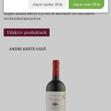
skævt til den skøre viking fra nord, men derimod
Jeg er under 18 år
Jeg er over 18 år
betragtes Peter som den store helt og frelser, der mere end
nogen anden bærer sin del af ansvaret for områdets
verdensberømmelse.
Udskriv produktark
ANDRE KØBTE OGSÅ