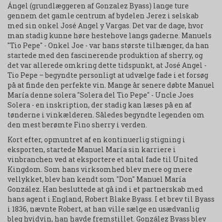
Ángel (grundlæggeren af Gonzalez Byass) lange ture
gennem det gamle centrum af bydelen Jerez i selskab
med sin onkel José Angel y Vargas. Det var de dage, hvor
man stadig kunne høre hestehove langs gaderne. Manuels
"Tio Pepe" - Onkel Joe - var hans største tilhænger, da han
startede med den fascinerende produktion af sherry, og
det var allerede omkring dette tidspunkt, at José Angel -
Tio Pepe – begyndte personligt at udvælge fade i et forsøg
på at finde den perfekte vin. Mange år senere døbte Manuel
María denne solera "Solera del Tio Pepe" - Uncle Joes
Solera - en inskription, der stadig kan læses på en af
tønderne i vinkælderen. Således begyndte legenden om
den mest berømte Fino sherry i verden.
Kort efter, opmuntret af en kontinuerlig stigning i
eksporten, startede Manuel María sin karriere i
vinbranchen ved at eksportere et antal fade til United
Kingdom. Som hans virksomhed blev mere og mere
vellykket, blev han kendt som "Don" Manuel María
González. Han besluttede at gå ind i et partnerskab med
hans agent i England, Robert Blake Byass. I et brev til Byass
i 1836, nævnte Robert, at han ville sælge en usædvanlig
bleg hvidvin, han havde fremstillet. González Byass blev