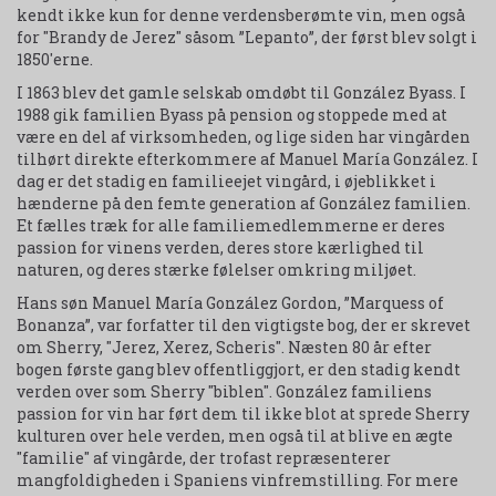
kendt ikke kun for denne verdensberømte vin, men også
for "Brandy de Jerez" såsom ”Lepanto”, der først blev solgt i
1850'erne.
I 1863 blev det gamle selskab omdøbt til González Byass. I
1988 gik familien Byass på pension og stoppede med at
være en del af virksomheden, og lige siden har vingården
tilhørt direkte efterkommere af Manuel María González. I
dag er det stadig en familieejet vingård, i øjeblikket i
hænderne på den femte generation af González familien.
Et fælles træk for alle familiemedlemmerne er deres
passion for vinens verden, deres store kærlighed til
naturen, og deres stærke følelser omkring miljøet.
Hans søn Manuel María González Gordon, ”Marquess of
Bonanza”, var forfatter til den vigtigste bog, der er skrevet
om Sherry, "Jerez, Xerez, Scheris". Næsten 80 år efter
bogen første gang blev offentliggjort, er den stadig kendt
verden over som Sherry "biblen". González familiens
passion for vin har ført dem til ikke blot at sprede Sherry
kulturen over hele verden, men også til at blive en ægte
"familie" af vingårde, der trofast repræsenterer
mangfoldigheden i Spaniens vinfremstilling. For mere