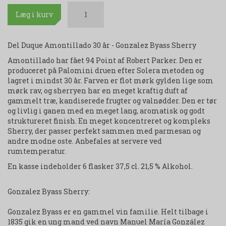
Læg i kurv
Del Duque Amontillado 30 år - Gonzalez Byass Sherry
Amontillado har fået 94 Point af Robert Parker. Den er
produceret på Palomini druen efter Solera metoden og
lagret i mindst 30 år. Farven er flot mørk gylden lige som
mørk rav, og sherryen har en meget kraftig duft af
gammelt træ, kandiserede frugter og valnødder. Den er tør
og livlig i ganen med en meget lang, aromatisk og godt
struktureret finish. En meget koncentreret og kompleks
Sherry, der passer perfekt sammen med parmesan og
andre modne oste. Anbefales at servere ved
rumtemperatur.
En kasse indeholder 6 flasker 37,5 cl. 21,5 % Alkohol.
Gonzalez Byass Sherry:
Gonzalez Byass er en gammel vin familie. Helt tilbage i
1835 gik en ung mand ved navn Manuel María González