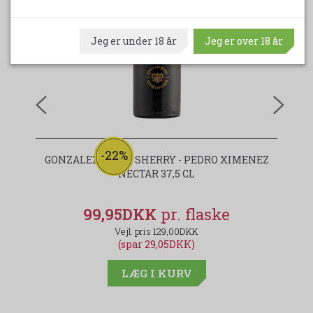
Jeg er under 18 år
Jeg er over 18 år
-22%
GONZALEZ BYASS SHERRY - PEDRO XIMENEZ
NECTAR 37,5 CL
99,95DKK
129,00DKK
(spar 29,05DKK)
LÆG I KURV