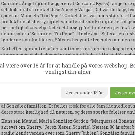
González Ángel (grundlæggeren af Gonzalez Byass) lange ture
selskab med sin onkel José Angel y Vargas. Det var de dage, h
gaderne. Manuels "Tio Pepe" - Onkel Joe - var hans største ti
produktion af sherry, og det var allerede omkring dette tidspun
personligt at udvælge fade i et forsøg på at finde den perfekt
denne solera "Solera del Tio Pepe" - Uncle Joes Solera - en insk
tønderne i vinkælderen. Således begyndte legenden om den me
Kort efter, opmuntret af en kontinuerlig stigning i eksporten,
vinbranchen ved at eksportere et antal fade til United Kin
vellykket, blev han kendt som "Don" Manuel María González. H
al være over 18 år for at handle på vores webshop. B
hans agent i England, Robert Blake Byass. I et brev til Byass i 1
venligst din alder
usædvanlig bleg hvidvin, han havde fremstillet. González Bya
verdensberømte vin, men også for "Brandy de Jerez" såsom ”Lepan
I 1863 blev det gamle selskab omdøbt til González Byass. I 198
Jeg er under 18 år
Jeg er ove
med at være en del af virksomheden, og lige siden har vingå
María González. I dag er det stadig en familieejet vingård, i 
af González familien. Et fælles træk for alle familiemedlemm
deres store kærlighed til naturen, og deres stærke følelser om
Hans søn Manuel María González Gordon, ”Marquess of Bonanza”, 
skrevet om Sherry, "Jerez, Xerez, Scheris". Næsten 80 år efter b
stadig kendt verden over som Sherry "biblen". González familie