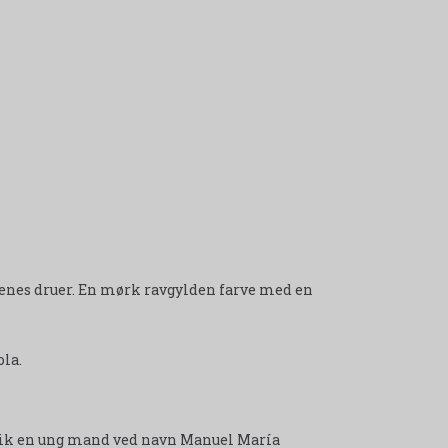
enes druer. En mørk ravgylden farve med en
ola.
 gik en ung mand ved navn Manuel María