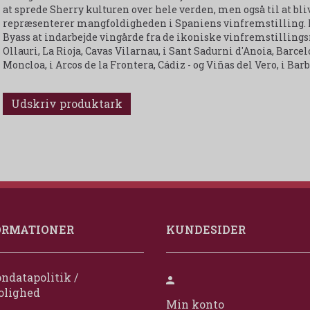
at sprede Sherry kulturen over hele verden, men også til at bliv
repræsenterer mangfoldigheden i Spaniens vinfremstilling. F
Byass at indarbejde vingårde fra de ikoniske vinfremstillings
Ollauri, La Rioja, Cavas Vilarnau, i Sant Sadurni d'Anoia, Barcel
Moncloa, i Arcos de la Frontera, Cádiz - og Viñas del Vero, i Ba
Udskriv produktark
ORMATIONER
KUNDESIDER
ndatapolitik /
olighed
Min konto