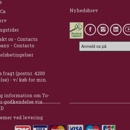
s
Nyhedsbrev
Ca
erv
ngstider
kt os - Contacts
any - Contacto
elsbetingelser
t
s fragt (postnr. 4200
lse) - v/ køb for min.
g information om To-
or-godkendelse via
ID
lemer ved levering