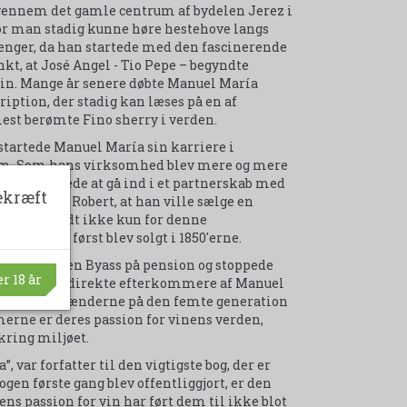
 gennem det gamle centrum af bydelen Jerez i
vor man stadig kunne høre hestehove langs
lhænger, da han startede med den fascinerende
kt, at José Angel - Tio Pepe – begyndte
e vin. Mange år senere døbte Manuel María
ription, der stadig kan læses på en af
st berømte Fino sherry i verden.
 startede Manuel María sin karriere i
gdom. Som hans virksomhed blev mere og mere
an besluttede at gå ind i et partnerskab med
ekræft
836, nævnte Robert, at han ville sælge en
ss blev kendt ikke kun for denne
to”, der først blev solgt i 1850'erne.
8 gik familien Byass på pension og stoppede
r 18 år
rden tilhørt direkte efterkommere af Manuel
øjeblikket i hænderne på den femte generation
erne er deres passion for vinens verden,
kring miljøet.
var forfatter til den vigtigste bog, der er
ogen første gang blev offentliggjort, er den
ns passion for vin har ført dem til ikke blot