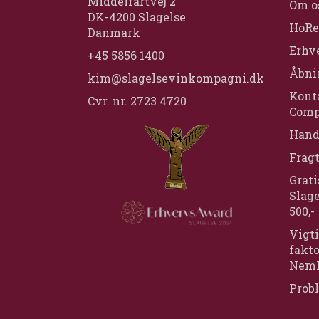
Middelfartvej 2
Om o
DK-4200 Slagelse
HoRe
Danmark
Erhv
+45 5856 1400
Åbni
kim@slagelsevinkompagni.dk
Konta
Cvr. nr. 2723 4720
Comp
Hand
Frag
Grati
Slage
500,-
Vigti
fakt
Nem
Prob