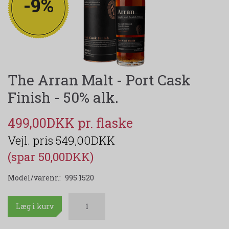
-9%
The Arran Malt - Port Cask
Finish - 50% alk.
499,00DKK
549,00DKK
(spar 50,00DKK)
Model/varenr.:
995 1520
Læg i kurv