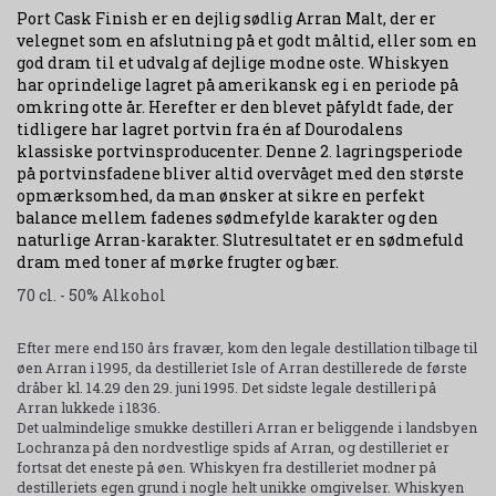
Port Cask Finish er en dejlig sødlig Arran Malt, der er
velegnet som en afslutning på et godt måltid, eller som en
god dram til et udvalg af dejlige modne oste.
Whiskyen
har oprindelige lagret på amerikansk eg i en periode på
omkring otte år. Herefter er den blevet påfyldt fade, der
tidligere har lagret portvin fra én af Dourodalens
klassiske portvinsproducenter. Denne 2. lagringsperiode
på portvinsfadene bliver altid overvåget med den største
opmærksomhed, da man ønsker at sikre en perfekt
balance mellem fadenes sødmefylde karakter og den
naturlige Arran-karakter. Slutresultatet er en sødmefuld
dram med toner af mørke frugter og bær.
70 cl. - 50% Alkohol
Efter mere end 150 års fravær, kom den legale destillation tilbage til
øen Arran i 1995, da destilleriet Isle of Arran destillerede de første
dråber kl. 14.29 den 29. juni 1995. Det sidste legale destilleri på
Arran lukkede i 1836.
Det ualmindelige smukke destilleri Arran er beliggende i landsbyen
Lochranza på den nordvestlige spids af Arran, og destilleriet er
fortsat det eneste på øen. Whiskyen fra destilleriet modner på
destilleriets egen grund i nogle helt unikke omgivelser. Whiskyen