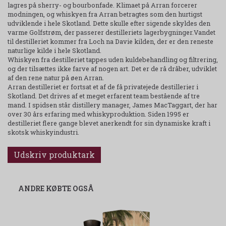
lagres på sherry- og bourbonfade. Klimaet på Arran forcerer
modningen, og whiskyen fra Arran betragtes som den hurtigst
udviklende i hele Skotland. Dette skulle efter sigende skyldes den
varme Golfstrøm, der passerer destilleriets lagerbygninger.Vandet
til destilleriet kommer fra Loch na Davie kilden, der er den reneste
naturlige kilde i hele Skotland.
Whiskyen fra destilleriet tappes uden kuldebehandling og filtrering,
og der tilsættes ikke farve af nogen art. Det er de rå dråber, udviklet
af den rene natur på øen Arran.
Arran destilleriet er fortsat et af de få privatejede destillerier i
Skotland. Det drives af et meget erfarent team bestående af tre
mand. I spidsen står distillery manager, James MacTaggart, der har
over 30 års erfaring med whiskyproduktion. Siden 1995 er
destilleriet flere gange blevet anerkendt for sin dynamiske kraft i
skotsk whiskyindustri.
Udskriv produktark
ANDRE KØBTE OGSÅ