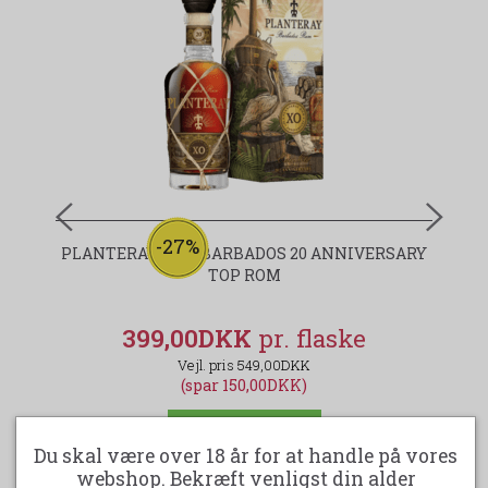
-27%
PLANTERAY ROM BARBADOS 20 ANNIVERSARY
TOP ROM
399,00DKK
549,00DKK
(spar 150,00DKK)
LÆG I KURV
Du skal være over 18 år for at handle på vores
webshop. Bekræft venligst din alder