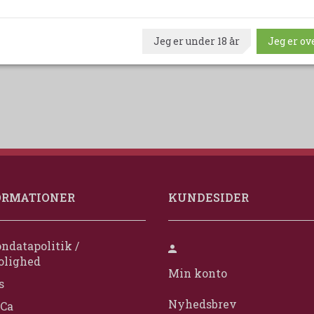
Udskriv produktark
Jeg er under 18 år
Jeg er ove
ORMATIONER
KUNDESIDER
ndatapolitik /
olighed
Min konto
s
Nyhedsbrev
Ca