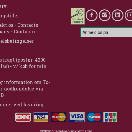
erv
ngstider
kt os - Contacts
any - Contacto
elsbetingelser
t
s fragt (postnr. 4200
lse) - v/ køb for min.
g information om To-
or-godkendelse via
ID
lemer ved levering
©2020 Slagelse Vinkompagni