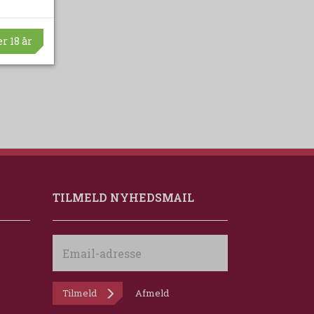
r 18 år
TILMELD NYHEDSMAIL
Email-
adresse
Tilmeld
Afmeld