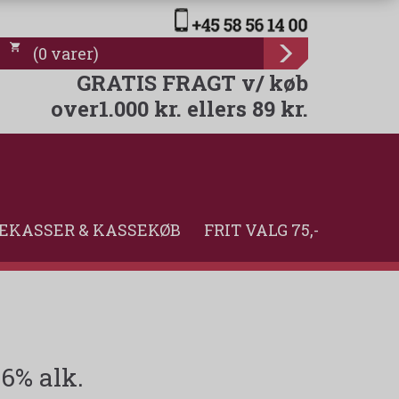
(
0
varer
)
GRATIS FRAGT v/ køb
over1.000 kr. ellers 89 kr.
EKASSER & KASSEKØB
FRIT VALG 75,-
46% alk.