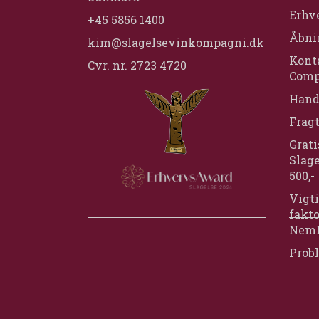
Erhv
+45 5856 1400
Åbni
kim@slagelsevinkompagni.dk
Konta
Cvr. nr. 2723 4720
Comp
Hand
Frag
Grati
Slage
500,-
Vigti
fakt
Nem
Prob