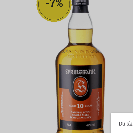
-7%
Du sk