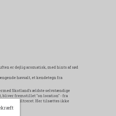
uften er dejlig aromatisk, med hints af sød
ngende havsalt, et kendetegn fra
 dermed Skotland's ældste selvstændige
, bliver fremstillet "on location" - fra
blive kølefiltreret. Her tilsættes ikke
ekræft