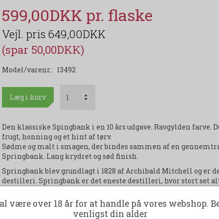
599,00DKK
649,00DKK
(spar 50,00DKK)
Model/varenr.:
13492
Læg i kurv
Den klassiske Spingbank i en 10 års udgave. Ravgylden farve. D
frugt, honning og et hint af tørv.
Sødme og malt i smagen, der bindes sammen af en gennemtræ
Springbank. Lang krydret og sød finish.
Springbank blev grundlagt i 1828 af Archibald Mitchell og er
destilleri. Springbank er det eneste destilleri, hvor stort set alt
gulvmatltning til tapning. Springbank har aldrig og vil aldrig 
karamel eller anden farve. 46% alk.-70 cl. pr. flaske.
al være over 18 år for at handle på vores webshop. B
venligst din alder