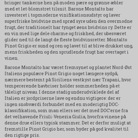
bringer tankerne hen på moden pære og grønne æbler
med et let-blomstret tilsnit. Barone Montalto har
investeret i topmoderne vinifikationsudstyr og laver
superfriske hvidvine med sprød syre uden den overmodne
frugt, der traditionelt har tynget øens hvidvins ry. Dette er
en vin med lige dele charme og friskhed, der ubesværet
glider ned til de langt de fleste hvidvinsretter. Montalto
Pinot Grigio er sund og ren og lavet til at blive drukket ung,
mens friskheden og den sprudlende frugt har overtaget i
vinen.
Barone Montalto har været fremsynet og plantet Nord-Øst
Italiens populære Pinot Grigio noget længere sydpå,
nærmere bestemt på Siciliens vestkyst nær Trapani, hvor
tempererende havbriser holder sommerheden på et
tåleligt niveau. I denne stadig underudviklede del af
Italien er jordpriserne lave og endnu vigtigere: der er
ingen snobværdi forbundet med en moderigtig DOC-
klassifikation, som man ellers ser det med DOC’erne fra
det velhavende Friuli-Venezia Giulia, hvorfra vinene på
denne drue ellers typisk stammer. Det er derfor muligt at
fremstille Pinot Grigio her, som byder på god kvalitet til
den rigtige pris.