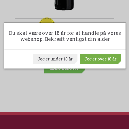
-44%
UNX LADERAS DE UNX TEMPRANILLO /
Du skal være over 18 år for at handle på vores
GARNACHA - NAVARRA
webshop. Bekræft venligst din alder
55,00DKK
99,95DKK
(spar 44,95DKK)
Jeg er under 18 år
Jeg er over 18 år
LÆG I KURV