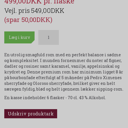
499,00DKK
549,00DKK
(spar 50,00DKK)
Læg i kurv
En utrolig smagfuld rom med en perfekt balance i sødme
og kompleksitet. I munden fornemmer du noter af figner,
dadler og rosiner samt karamel, vanilje, appelsinskal og
krydret eg. Denne premium rom har minimum ligget 8 år
på bourbonfade efterfulgt af 5 måneder på Pedro Ximenes
sherryfade og Oloroso sherryfade, hvilket giver en helt
særegen fyldig, blød og helt igennem lækker sipping-rom.
En kasse indeholder 6 flasker - 70 cl. 43 % Alkohol.
Udskriv produktark