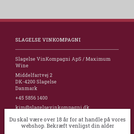
SLAGELSE VINKOMPAGNI
Slagelse VinKompagni ApS / Maximum
Wine
Middelfartvej 2
DK-4200 Slagelse
Danmark
+45 5856 1400
kim@slagelsevinkompagni.dk
Cvr. nr. 2723 4720
Du skal være over 18 år for at handle på vores
webshop. Bekræft venligst din alder