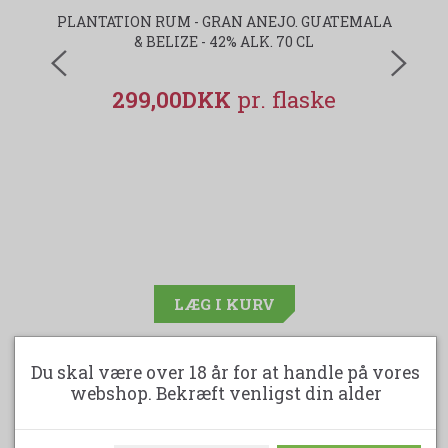
PLANTATION RUM - GRAN ANEJO. GUATEMALA
& BELIZE - 42% ALK. 70 CL
299,00DKK
LÆG I KURV
Du skal være over 18 år for at handle på vores
webshop. Bekræft venligst din alder