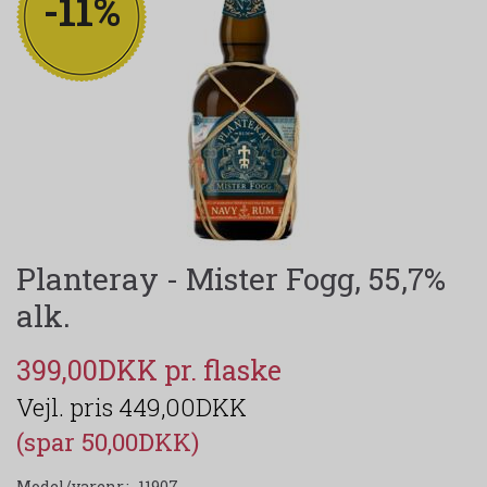
-11%
Planteray - Mister Fogg, 55,7%
alk.
399,00DKK
449,00DKK
(spar 50,00DKK)
Model/varenr.:
11907