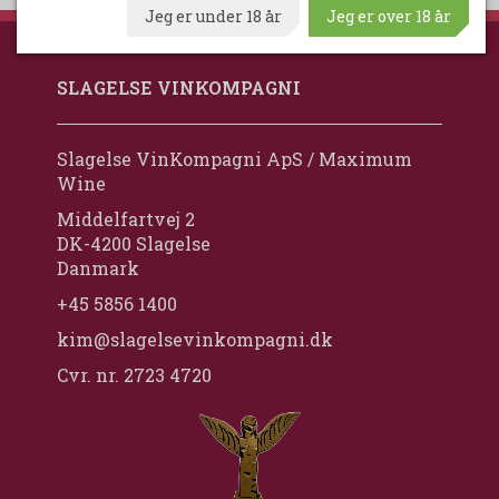
Jeg er under 18 år
Jeg er over 18 år
SLAGELSE VINKOMPAGNI
Slagelse VinKompagni ApS / Maximum
Wine
Middelfartvej 2
DK-4200 Slagelse
Danmark
+45 5856 1400
kim@slagelsevinkompagni.dk
Cvr. nr. 2723 4720