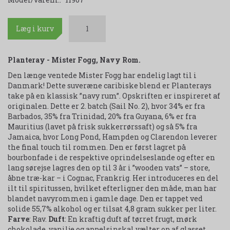
Læg i kurv
Planteray - Mister Fogg, Navy Rom.
Den længe ventede Mister Fogg har endelig lagt til i
Danmark! Dette suveræne caribiske blend er Planterays
take på en klassisk ”navy rum”. Opskriften er inspireret af
originalen. Dette er 2. batch (Sail No. 2), hvor 34% er fra
Barbados, 35% fra Trinidad, 20% fra Guyana, 6% er fra
Mauritius (lavet på frisk sukkerrørssaft) og så 5% fra
Jamaica, hvor Long Pond, Hampden og Clarendon leverer
the final touch til rommen. Den er først lagret på
bourbonfade i de respektive oprindelseslande og efter en
lang sørejse lagres den op til 3 år i ”wooden vats” – store,
åbne træ-kar – i Cognac, Frankrig. Her introduceres en del
ilt til spiritussen, hvilket efterligner den måde, man har
blandet navyrommen i gamle dage. Den er tappet ved
solide 55,7% alkohol og er tilsat 4,8 gram sukker per liter.
Farve
: Rav.
Duft
: En kraftig duft af tørret frugt, mørk
chokolade, vanilje og appelsinskal vælter op af glasset.