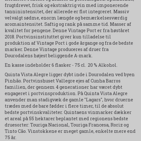
frugtdrevet, frisk og ekstraktrig vin med imponerende
tanninintensitet, der allerede er flot integreret. Massiv
velvalgt sødme, enorm længde og bemærkelsesværdig
aromaintensitet. Saftig og rank på samme tid. Masser af
kvalitet for pengene. Denne Vintage Port er fra høståret
2018. Portvinsinstituttet giver kun tilladelse til
produktion af Vintage Port i gode årgange og fra de bedste
marker. Denne Vintage produceres af druer fra
Dourodalens højest beliggende A-mark.
En kasse indeholder 6 flasker - 75 cl. 20 % Alkohol.
Quinta Vista Alegre ligger dybt inde i Dourodalen ved byen
Pinhão. Portvinshuset Vallegre ejes af Cunha Barros
familien, der gennem 4 generationer har været dybt
engageret i portvinsproduktion. På Quinta Vista Alegre
anvender man stadigvæk de gamle "Lagars", hvor druerne
trædes med de bare fødder i flere timer, til de absolut
bedste portvinskvaliteter. Quintaens vinmarker dækker
et areal på 55 hektarer beplantet med regionens bedste
druesorter: Touriga Nacional, Touriga Francesa, Roriz og
Tinto Cão. Vinstokkene er meget gamle, enkelte mere end
75 år.