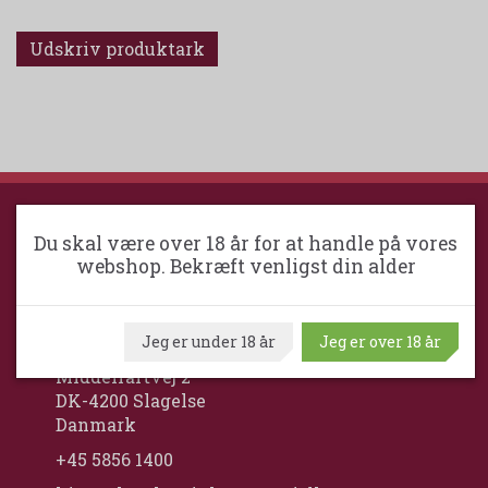
Udskriv produktark
Du skal være over 18 år for at handle på vores
SLAGELSE VINKOMPAGNI
webshop. Bekræft venligst din alder
Slagelse VinKompagni ApS / Maximum
Wine
Jeg er under 18 år
Jeg er over 18 år
Middelfartvej 2
DK-4200 Slagelse
Danmark
+45 5856 1400