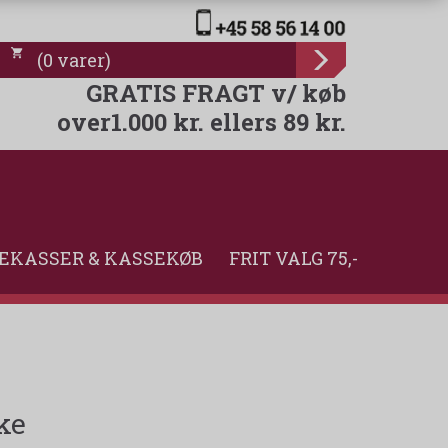
(
0
varer
)
GRATIS FRAGT v/ køb
over1.000 kr. ellers 89 kr.
EKASSER & KASSEKØB
FRIT VALG 75,-
ke