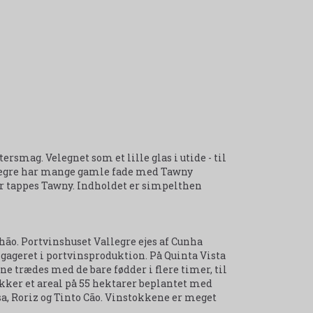
ersmag. Velegnet som et lille glas i utide - til
a Alegre har mange gamle fade med Tawny
der tappes Tawny. Indholdet er simpelthen
hão. Portvinshuset Vallegre ejes af Cunha
gageret i portvinsproduktion. På Quinta Vista
 trædes med de bare fødder i flere timer, til
kker et areal på 55 hektarer beplantet med
sa, Roriz og Tinto Cão. Vinstokkene er meget