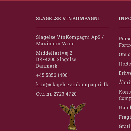
SLAGELSE VINKOMPAGNI
INF
Slagelse VinKompagni ApS /
Perso
Maximum Wine
Fortr
Middelfartvej 2
Om o
DK-4200 Slagelse
HoRe
Danmark
Erhv
+45 5856 1400
Åbni
kim@slagelsevinkompagni.dk
Konta
Cvr. nr. 2723 4720
Comp
Hand
Frag
Grati