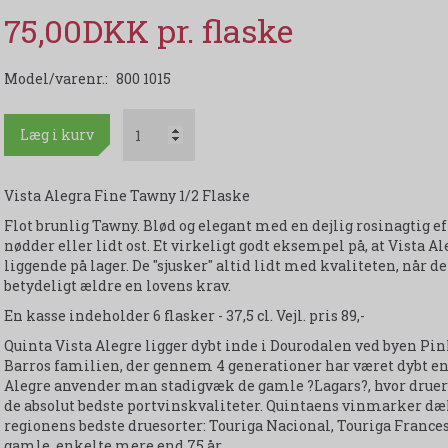
75,00DKK
Model/varenr.:
800 1015
Læg i kurv
Vista Alegra Fine Tawny 1/2 Flaske
Flot brunlig Tawny. Blød og elegant med en dejlig rosinagtig eft
nødder eller lidt ost. Et virkeligt godt eksempel på, at Vist
liggende på lager. De "sjusker" altid lidt med kvaliteten, når 
betydeligt ældre en lovens krav.
En kasse indeholder 6 flasker - 37,5 cl. Vejl. pris 89,-
Quinta Vista Alegre ligger dybt inde i Dourodalen ved byen Pin
Barros familien, der gennem 4 generationer har været dybt en
Alegre anvender man stadigvæk de gamle ?Lagars?, hvor druerne
de absolut bedste portvinskvaliteter. Quintaens vinmarker dæ
regionens bedste druesorter: Touriga Nacional, Touriga France
gamle, enkelte mere end 75 år.