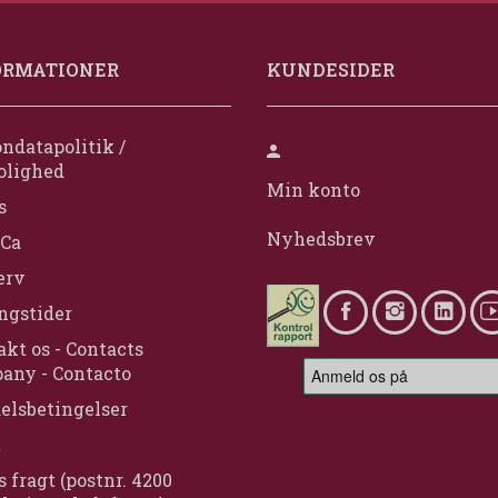
ORMATIONER
KUNDESIDER
ndatapolitik /
olighed
Min konto
s
Nyhedsbrev
Ca
erv
ngstider
kt os - Contacts
any - Contacto
elsbetingelser
t
s fragt (postnr. 4200