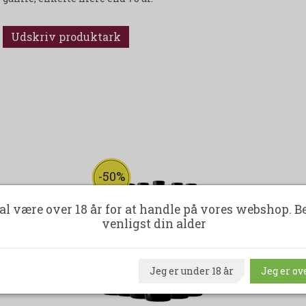
Udskriv produktark
-50%
al være over 18 år for at handle på vores webshop. B
venligst din alder
Jeg er under 18 år
Jeg er ove