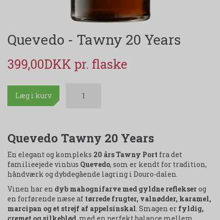
Quevedo - Tawny 20 Years
399,00DKK
Læg i kurv
Quevedo Tawny 20 Years
En elegant og kompleks
20 års Tawny Port
fra det
familieejede vinhus
Quevedo
, som er kendt for tradition,
håndværk og dybdegående lagring i Douro-dalen.
Vinen har en
dyb mahognifarve med gyldne reflekser
og
en forførende næse af
tørrede frugter, valnødder, karamel,
marcipan og et strejf af appelsinskal
. Smagen er
fyldig,
cremet og silkeblød
, med en perfekt balance mellem