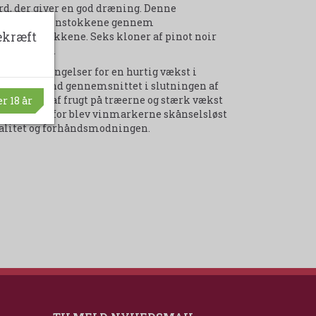
rd, der giver en god dræning. Denne
af vand til vinstokkene gennem
ekræft
ir vinstokkene. Seks kloner af pinot noir
r niveauer.
erfekte betingelser for en hurtig vækst i
 tidligere end gennemsnittet i slutningen af
høj grad af frugt på træerne og stærk vækst
r 18 år
røder og derfor blev vinmarkerne skånselsløst
valitet og forhåndsmodningen.