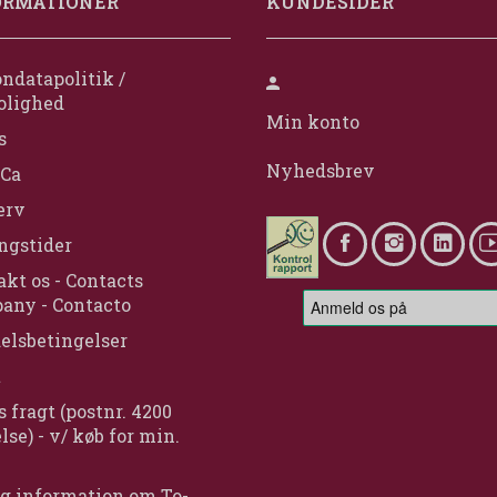
ORMATIONER
KUNDESIDER
ndatapolitik /
olighed
Min konto
s
Nyhedsbrev
Ca
erv
ngstider
kt os - Contacts
any - Contacto
elsbetingelser
t
s fragt (postnr. 4200
lse) - v/ køb for min.
g information om To-