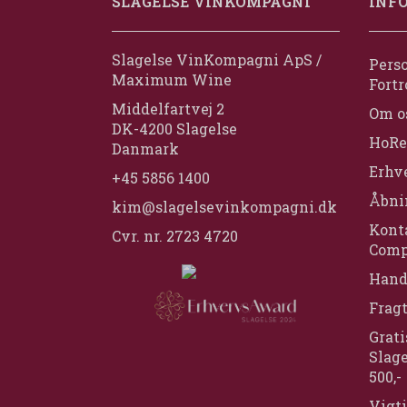
SLAGELSE VINKOMPAGNI
INF
Slagelse VinKompagni ApS /
Perso
Maximum Wine
Fortr
Middelfartvej 2
Om o
DK-4200 Slagelse
HoRe
Danmark
Erhv
+45 5856 1400
Åbni
kim@slagelsevinkompagni.dk
Konta
Cvr. nr. 2723 4720
Comp
Hand
Frag
Grati
Slage
500,-
Vigti