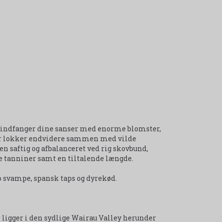
r indfanger dine sanser med enorme blomster,
ær lokker endvidere sammen med vilde
n saftig og afbalanceret ved rig skovbund,
e tanniner samt en tiltalende længde.
lo svampe, spansk taps og dyrekød.
r ligger i den sydlige Wairau Valley herunder