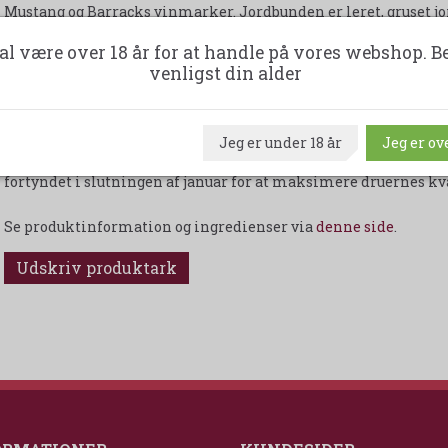
Mustang og Barracks vinmarker. Jordbunden er leret, gruset jo
jordstruktur tillader en forholdsvis ensartet tilgængelighed 
al være over 18 år for at handle på vores webshop. B
sommermånederne, hvilket minimerer vandstress til Pinot No
venligst din alder
druerne blev hånd høstet med moden smag og moderate sukke
Et varmt forår opstået fra en usædvanlig våd vinter, giver de p
foråret. Varme forhold fortsatte, og blomstring indtraf en uge
november. Nedbør i november og december gav mulighed for en 
Jeg er under 18 år
Jeg er ove
gennem januar. Disse ideelle forhold kan føre til kraftige afg
fortyndet i slutningen af januar for at maksimere druernes k
Se produktinformation og ingredienser via
denne side
.
Udskriv produktark