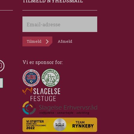
TILMELD NYHEDSMAIL
Email-
adresse
Tilmeld
Afmeld
Vi er sponsor for: