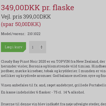
349,00DKK
399,00DKK
(spar 50,00DKK)
Model/varenr.:
210 1022
Læg i kurv
Cloudy Bay Pinot Noir 2020 er en TOPVIN fra New Zealand, de
herunder violer, Boronia og blomstrende vild timian. Hindb
jordbær, mørke kirsebær, tobak og krydderier. I munden er vine
nelliker og krydrede aromaer. God balance mellem syre og fin
Vinen anbefales til fx. and, røget andebryst, grillede Portabel
En kasse indeholder 6 flasker - 75 cl. 14 % alkohol.
Druerne til denne vin blev indkøbt fra nøje udvalgte steder, de