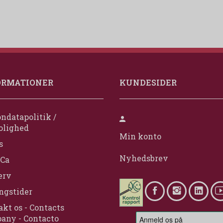
ORMATIONER
KUNDESIDER
ndatapolitik /
olighed
Min konto
s
Nyhedsbrev
Ca
erv
ngstider
kt os - Contacts
any - Contacto