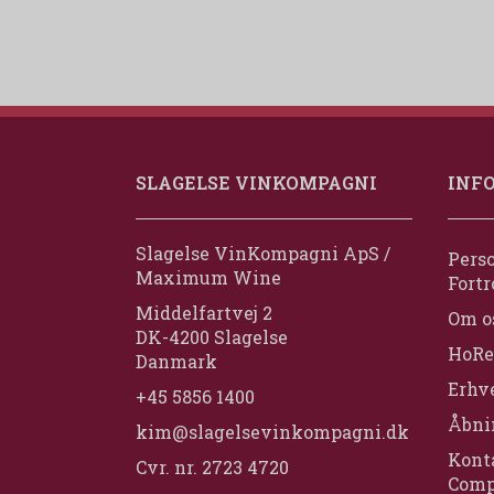
SLAGELSE VINKOMPAGNI
INF
Slagelse VinKompagni ApS /
Perso
Maximum Wine
Fortr
Middelfartvej 2
Om o
DK-4200 Slagelse
HoRe
Danmark
Erhv
+45 5856 1400
Åbni
kim@slagelsevinkompagni.dk
Konta
Cvr. nr. 2723 4720
Comp