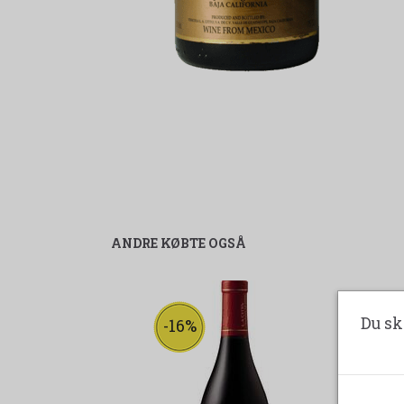
ANDRE KØBTE OGSÅ
Du sk
-16%