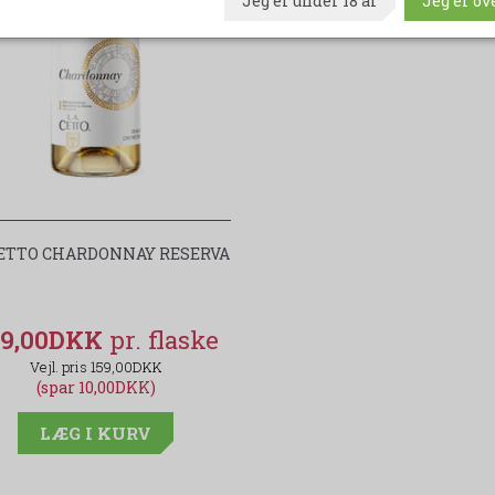
Jeg er under 18 år
Jeg er ove
CETTO CHARDONNAY RESERVA
49,00DKK
159,00DKK
(spar 10,00DKK)
LÆG I KURV