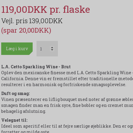
119,00DKK
139,00DKK
(spar 20,00DKK)
Læg i kurv
L.A. Cetto Sparkling Wine - Brut
Oplev den mexicanske finesse med L.A. Cetto Sparkling Wine -
California. Denne vin er fremstillet efter traditionelle metod
resulterer i en harmonisk og forfriskende smagsoplevelse.
Duft og smag:
Vinen præsenterer en liflig bouquet med noter af grønne æbler, 
smagen finder man en frisk syre, fine bobler og en cremet mun
behagelig afslutning.
Velegnet til:
Ideel som aperitif eller til at fejre særlige øjeblikke. Den er 
forretter og milde oste.