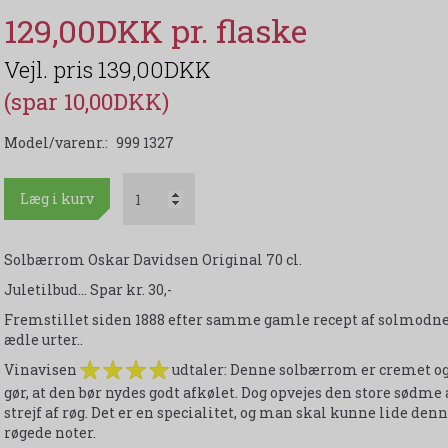
129,00DKK
139,00DKK
(spar 10,00DKK)
Model/varenr.:
999 1327
Læg i kurv
Solbærrom Oskar Davidsen Original 70 cl.
Juletilbud... Spar kr. 30,-
Fremstillet siden 1888 efter samme gamle recept af solmodne
ædle urter..
Vinavisen
udtaler: Denne solbærrom er cremet og 
gør, at den bør nydes godt afkølet. Dog opvejes den store sødme
strejf af røg. Det er en specialitet, og man skal kunne lide de
røgede noter.