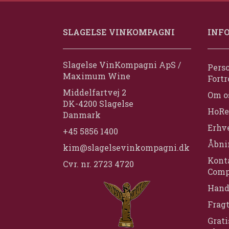
SLAGELSE VINKOMPAGNI
INF
Slagelse VinKompagni ApS /
Perso
Maximum Wine
Fortr
Middelfartvej 2
Om o
DK-4200 Slagelse
HoRe
Danmark
Erhv
+45 5856 1400
Åbni
kim@slagelsevinkompagni.dk
Konta
Cvr. nr. 2723 4720
Comp
Hand
Frag
Grati