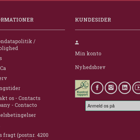
ORMATIONER
KUNDESIDER
ndatapolitik /
olighed
Min konto
s
Nyhedsbrev
Ca
erv
ngstider
kt os - Contacts
any - Contacto
elsbetingelser
t
s fragt (postnr. 4200