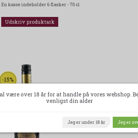
En kasse indeholder 6 flasker - 70 cl.
Udskriv produktark
-15%
al være over 18 år for at handle på vores webshop. B
venligst din alder
Jeg er under 18 år
Jeg er ove