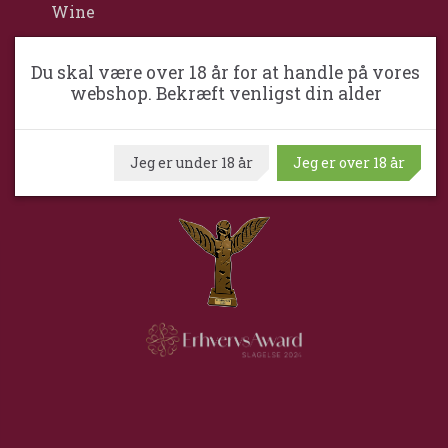
Wine
Middelfartvej 2
DK-4200 Slagelse
Du skal være over 18 år for at handle på vores
Danmark
webshop. Bekræft venligst din alder
+45 5856 1400
kim@slagelsevinkompagni.dk
Jeg er under 18 år
Jeg er over 18 år
Cvr. nr. 2723 4720