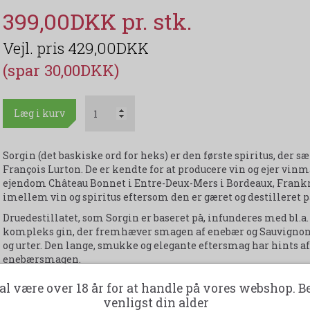
399,00DKK
429,00DKK
(spar 30,00DKK)
Læg i kurv
Sorgin (det baskiske ord for heks) er den første spiritus, der 
François Lurton. De er kendte for at producere vin og ejer vin
ejendom Château Bonnet i Entre-Deux-Mers i Bordeaux, Frankri
imellem vin og spiritus eftersom den er gæret og destilleret 
Druedestillatet, som Sorgin er baseret på, infunderes med bl.a.
kompleks gin, der fremhæver smagen af enebær og Sauvignon 
og urter. Den lange, smukke og elegante eftersmag har hints 
enebærsmagen.
Sorgin klassificeres som en klassisk London Dry Gin, og inde
al være over 18 år for at handle på vores webshop. B
og smukt dekoreret flaske, og smag og design går op i en højer
venligst din alder