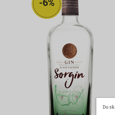
-6%
Du sk