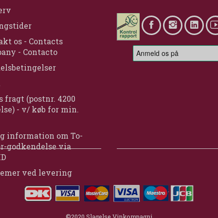
erv
ngstider
kt os - Contacts
any - Contacto
elsbetingelser
t
s fragt (postnr. 4200
lse) - v/ køb for min.
g information om To-
or-godkendelse via
ID
lemer ved levering
©2020 Slagelse Vinkompagni