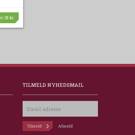
r 18 år
TILMELD NYHEDSMAIL
Email-
adresse
Tilmeld
Afmeld