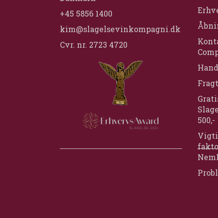
Erhv
+45 5856 1400
Åbni
kim@slagelsevinkompagni.dk
Konta
Cvr. nr. 2723 4720
Comp
Hand
Frag
Grati
Slage
500,-
Vigti
fakt
Nem
Prob