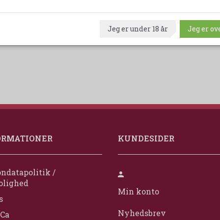
Udskriv produktark
Jeg er under 18 år
Jeg er ove
ORMATIONER
KUNDESIDER
ndatapolitik /
olighed
Min konto
s
Nyhedsbrev
Ca