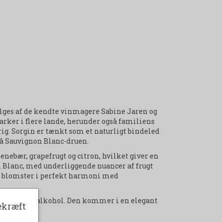
sælges af de kendte vinmagere Sabine Jaren og
marker i flere lande, herunder også familiens
g. Sorgin er tænkt som et naturligt bindeled
på Sauvignon Blanc-druen.
 enebær, grapefrugt og citron, hvilket giver en
Blanc, med underliggende nuancer af frugt
af blomster i perfekt harmoni med
holder 43 % alkohol. Den kommer i en elegant
ekræft
e enhed.