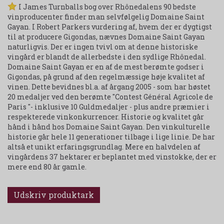
I James Turnballs bog over Rhônedalens 90 bedste
vinproducenter finder man selvfølgelig Domaine Saint
Gayan. I Robert Parkers vurdering af, hvem der er dygtigst
til at producere Gigondas, nævnes Domaine Saint Gayan
naturligvis. Der er ingen tvivl om at denne historiske
vingård er blandt de allerbedste i den sydlige Rhônedal.
Domaine Saint Gayan er en af de mest berømte godser i
Gigondas, på grund af den regelmæssige høje kvalitet af
vinen. Dette bevidnes bl.a. af årgang 2005 - som har høstet
20 medaljer ved den berømte "Contest Général Agricole de
Paris "- inklusive 10 Guldmedaljer - plus andre præmier i
respekterede vinkonkurrencer. Historie og kvalitet går
hånd i hånd hos Domaine Saint Gayan. Den vinkulturelle
historie går hele 11 generationer tilbage i lige linie. De har
altså et unikt erfaringsgrundlag. Mere en halvdelen af
vingårdens 37 hektarer er beplantet med vinstokke, der er
mere end 80 år gamle.
Udskriv produktark