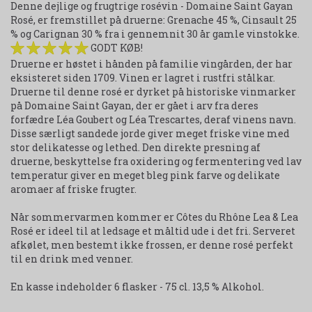
Denne dejlige og frugtrige rosévin - Domaine Saint Gayan
Rosé, er fremstillet på druerne: Grenache 45 %, Cinsault 25
% og Carignan 30 % fra i gennemnit 30 år gamle vinstokke.
GODT KØB!
Druerne er høstet i hånden på familie vingården, der har
eksisteret siden 1709. Vinen er lagret i rustfri stålkar.
Druerne til denne rosé er dyrket på historiske vinmarker
på Domaine Saint Gayan, der er gået i arv fra deres
forfædre Léa Goubert og Léa Trescartes, deraf vinens navn.
Disse særligt sandede jorde giver meget friske vine med
stor delikatesse og lethed. Den direkte presning af
druerne, beskyttelse fra oxidering og fermentering ved lav
temperatur giver en meget bleg pink farve og delikate
aromaer af friske frugter.
Når sommervarmen kommer er Côtes du Rhône Lea & Lea
Rosé er ideel til at ledsage et måltid ude i det fri. Serveret
afkølet, men bestemt ikke frossen, er denne rosé perfekt
til en drink med venner.
En kasse indeholder 6 flasker - 75 cl. 13,5 % Alkohol.