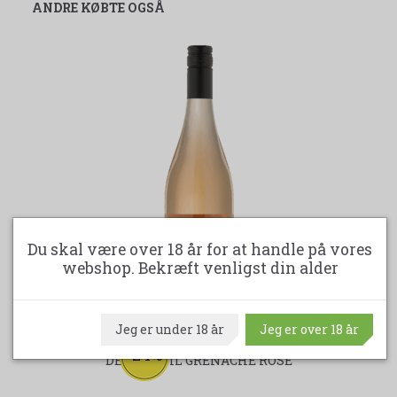
ANDRE KØBTE OGSÅ
Du skal være over 18 år for at handle på vores
webshop. Bekræft venligst din alder
B
Jeg er under 18 år
Jeg er over 18 år
-24%
DE COURTIL GRENACHE ROSÉ