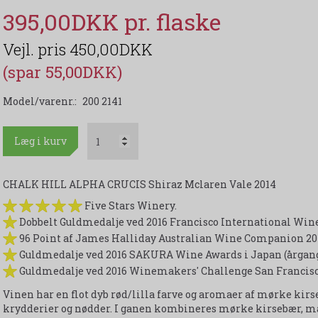
395,00DKK
450,00DKK
(spar 55,00DKK)
Model/varenr.:
200 2141
Læg i kurv
CHALK HILL ALPHA CRUCIS Shiraz Mclaren Vale 2014
Five Stars Winery.
Dobbelt Guldmedalje ved 2016 Francisco International Wine
96 Point af James Halliday Australian Wine Companion 2017
Guldmedalje ved 2016 SAKURA Wine Awards i Japan (årgang
Guldmedalje ved 2016 Winemakers' Challenge San Francisco
Vinen har en flot dyb rød/lilla farve og aromaer af mørke kir
krydderier og nødder. I ganen kombineres mørke kirsebær, m