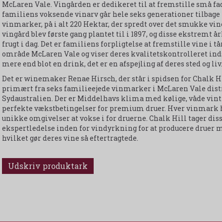
McLaren Vale. Vingården er dedikeret til at fremstille små fad
familiens voksende vinarv går hele seks generationer tilbage i 
vinmarker, på i alt 220 Hektar, der spredt over det smukke v
vingård blev første gang plantet til i 1897, og disse ekstremt
frugt i dag. Det er familiens forpligtelse at fremstille vine i t
område McLaren Vale og viser deres kvalitetskontrolleret indsa
mere end blot en drink, det er en afspejling af deres sted og liv
Det er winemaker Renae Hirsch, der står i spidsen for Chalk 
primært fra seks familieejede vinmarker i McLaren Vale distri
Sydaustralien. Der er Middelhavs klima med kølige, våde vintr
perfekte vækstbetingelser for premium druer. Hver vinmark har
unikke omgivelser at vokse i for druerne. Chalk Hill tager d
ekspertledelse inden for vindyrkning for at producere druer m
hvilket gør deres vine så eftertragtede.
Udskriv produktark