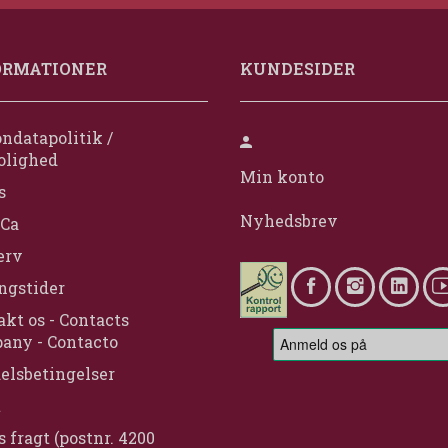
ORMATIONER
KUNDESIDER
ndatapolitik /
olighed
Min konto
s
Nyhedsbrev
Ca
erv
ngstider
kt os - Contacts
any - Contacto
elsbetingelser
t
s fragt (postnr. 4200