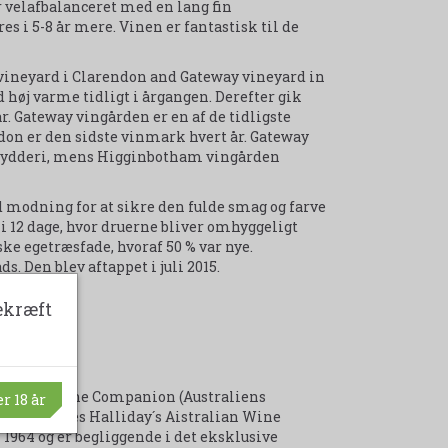
 velafbalanceret med en lang fin
i 5-8 år mere. Vinen er fantastisk til de
vineyard i Clarendon and Gateway vineyard in
høj varme tidligt i årgangen. Derefter gik
r. Gateway vingården er en af de tidligste
on er den sidste vinmark hvert år. Gateway
krydderi, mens Higginbotham vingården
d modning for at sikre den fulde smag og farve
i 12 dage, hvor druerne bliver omhyggeligt
ske egetræsfade, hvoraf 50 % var nye.
 Den blev aftappet i juli 2015.
ekræft
Hallidays Wine Companion (Australiens
r 18 år
nery in James Halliday´s Aistralian Wine
1964 og er begliggende i det eksklusive