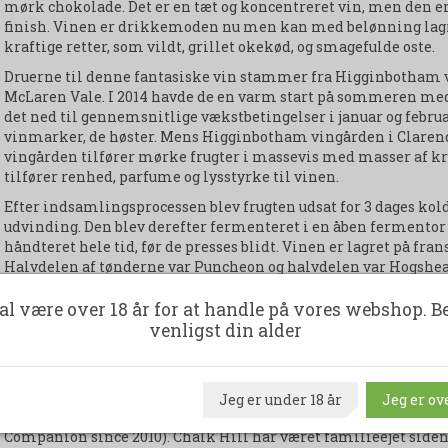
mørk chokolade. Det er en tæt og koncentreret vin, men den er
finish. Vinen er drikkemoden nu men kan med belønning lagres 
kraftige retter, som vildt, grillet okekød, og smagefulde oste.
Druerne til denne fantasiske vin stammer fra Higginbotham 
McLaren Vale. I 2014 havde de en varm start på sommeren med 
det ned til gennemsnitlige vækstbetingelser i januar og februa
vinmarker, de høster. Mens Higginbotham vingården i Clarend
vingården tilfører mørke frugter i massevis med masser af 
tilfører renhed, parfume og lysstyrke til vinen.
Efter indsamlingsprocessen blev frugten udsat for 3 dages kol
udvinding. Den blev derefter fermenteret i en åben fermentor 
håndteret hele tid, før de presses blidt. Vinen er lagret på fran
Halvdelen af tønderne var Puncheon og halvdelen var Hogsheads.
En kasse indeholder 6 flasker - 75 cl. 14,6 % Alkohol.
al være over 18 år for at handle på vores webshop. B
venligst din alder
Chalk Hill:
Vores nye vinhus Chalk Hill er en af de få vingårde i James 
Jeg er under 18 år
Jeg er ove
vinbibel), der tildeles de maksimale 5 stjerner (5 red star wi
Companion since 2010). Chalk Hill har været familieejet siden 