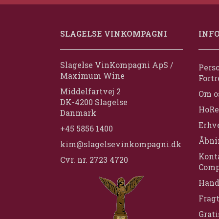
SLAGELSE VINKOMPAGNI
INF
Slagelse VinKompagni ApS /
Perso
Maximum Wine
Fortr
Middelfartvej 2
Om o
DK-4200 Slagelse
HoRe
Danmark
Erhv
+45 5856 1400
Åbni
kim@slagelsevinkompagni.dk
Konta
Cvr. nr. 2723 4720
Comp
Hand
Frag
Grati