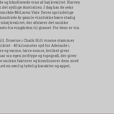
e og håndlavede vine af høj kvalitet. Harvey
det sydlige Australien. I dag har de seks
inområde McLaren Vale. Deres oprindelige
 århundrede år gamle vinstokke bære stadig
årnhøj kvalitet, der afslører det unikke
ts fra vingården til glasset. For dem er vin
.
Hill. Druerne i Chalk Hill vinene stammer
ktet - 40 kilometer syd for Adelaide i
e og varme, tørre somre, hvilket giver
 sin egen jordtype og topografi, der giver
isse unikke faktorer og kombinerer dem med
ed en særlig tydelig karakter og appel,