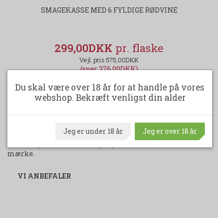
SMAGEKASSE MED 6 FYLDIGE RØDVINE
299,00DKK
575,00DKK
(spar 276,00DKK)
Du skal være over 18 år for at handle på vores
LÆG I KURV
webshop. Bekræft venligst din alder
Jeg er under 18 år
Jeg er over 18 år
Vi har i øjeblikket ikke nogle produkter med dette
mærke.
VI ANBEFALER