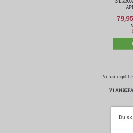
NEGROA
AP
79,
Vi har i øjeb
VI ANBEF
Du sk
-