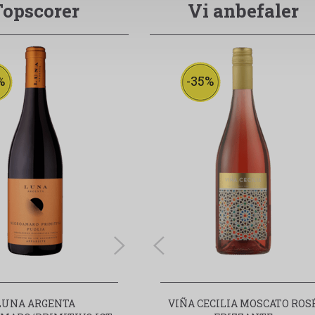
Topscorer
Vi anbefaler
%
-35%
-35%
LUNA ARGENTA
VIÑA CECILIA MOSCATO ROSÉ
VIÑA CECILIA MOSCATO ROS