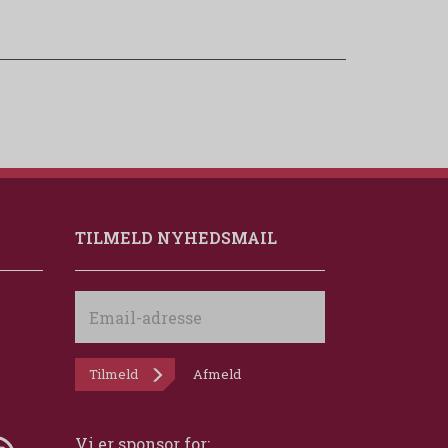
TILMELD NYHEDSMAIL
Email-
adresse
Tilmeld
Afmeld
Vi er sponsor for: