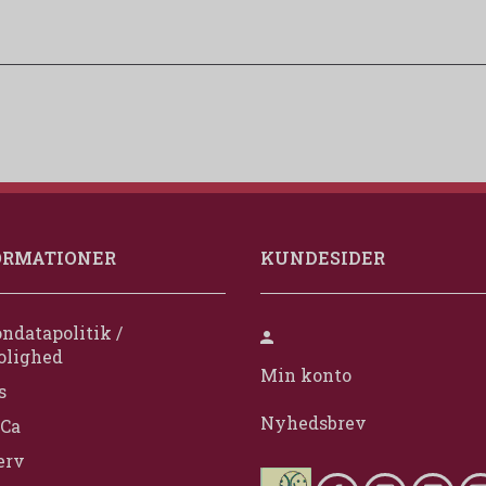
ORMATIONER
KUNDESIDER
ndatapolitik /
olighed
Min konto
s
Nyhedsbrev
Ca
erv