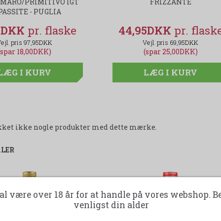
MARO/PRIMITIVO IGT
FRIZZANTE
FRIZZANTE
PASSITE - PUGLIA
95DKK
44,95DKK
44,95DKK
97,95DKK
69,95DKK
69,95DKK
(spar 18,00DKK)
(spar 25,00DKK)
(spar 25,00DKK)
LÆG I KURV
LÆG I KURV
LÆG I KURV
likket ikke nogle produkter med dette mærke.
ALER
al være over 18 år for at handle på vores webshop. B
35%
venligst din alder