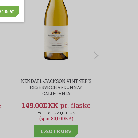
r 18 år
KENDALL-JACKSON VINTNER´S
JOHANNES HÖ
RESERVE CHARDONNAY
CALIFORNIA
149,00DKK
99,95D
229,00DKK
(spar 80,00DKK)
(spa
LÆG I KURV
LÆG