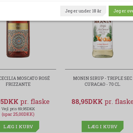
Jeg er under 18 år
Jeg er ove
CECILIA MOSCATO ROSÉ
MONIN SIRUP - TRIPLE SEC
FRIZZANTE
CURACAO - 70 CL.
95DKK
88,95DKK
69,95DKK
(spar 25,00DKK)
LÆG I KURV
LÆG I KURV