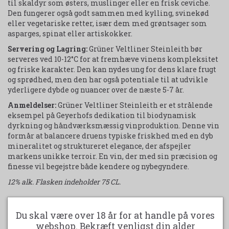
til skaldyr som østers, muslinger eller en frisk ceviche.
Den fungerer også godt sammen med kylling, svinekød
eller vegetariske retter, især dem med grøntsager som
asparges, spinat eller artiskokker.
Servering og Lagring:
Grüner Veltliner Steinleith bør
serveres ved 10-12°C for at fremhæve vinens kompleksitet
og friske karakter. Den kan nydes ung for dens klare frugt
og sprødhed, men den har også potentiale til at udvikle
yderligere dybde og nuancer over de næste 5-7 år.
Anmeldelser:
Grüner Veltliner Steinleith er et strålende
eksempel på Geyerhofs dedikation til biodynamisk
dyrkning og håndværksmæssig vinproduktion. Denne vin
formår at balancere druens typiske friskhed med en dyb
mineralitet og struktureret elegance, der afspejler
markens unikke terroir. En vin, der med sin præcision og
finesse vil begejstre både kendere og nybegyndere.
12% alk. Flasken indeholder 75 CL.
Du skal være over 18 år for at handle på vores
Udskriv produktark
webshop. Bekræft venligst din alder