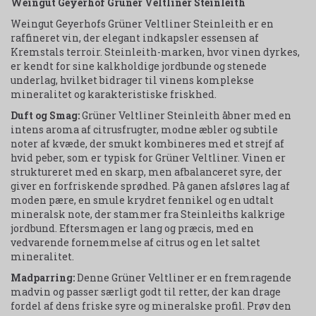
Weingut Geyerhof Grüner Veltliner Steinleith
Weingut Geyerhofs Grüner Veltliner Steinleith er en
raffineret vin, der elegant indkapsler essensen af
Kremstals terroir. Steinleith-marken, hvor vinen dyrkes,
er kendt for sine kalkholdige jordbunde og stenede
underlag, hvilket bidrager til vinens komplekse
mineralitet og karakteristiske friskhed.
Duft og Smag:
Grüner Veltliner Steinleith åbner med en
intens aroma af citrusfrugter, modne æbler og subtile
noter af kvæde, der smukt kombineres med et strejf af
hvid peber, som er typisk for Grüner Veltliner. Vinen er
struktureret med en skarp, men afbalanceret syre, der
giver en forfriskende sprødhed. På ganen afsløres lag af
moden pære, en smule krydret fennikel og en udtalt
mineralsk note, der stammer fra Steinleiths kalkrige
jordbund. Eftersmagen er lang og præcis, med en
vedvarende fornemmelse af citrus og en let saltet
mineralitet.
Madparring:
Denne Grüner Veltliner er en fremragende
madvin og passer særligt godt til retter, der kan drage
fordel af dens friske syre og mineralske profil. Prøv den