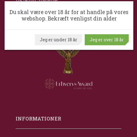
Danmark
Du skal være over 18 år for at handle på vores
+45 5856 1400
webshop. Bekræft venligst din alder
kim@slagelsevinkompagni.dk
Cvr. nr. 2723 4720
Jeg er under 18 år
Jeg er over 18 år
INFORMATIONER