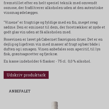
fremstillet efter en helt speciel teknik med omvendt
osmose, der frafiltrerer alkoholen uden at den autentiske
vinsmag ødelægges.
"Vinene" er frugtrige og fyldige med en fin, meget svag
sødme. Den er eminent til dem, der foretrækker at nyde et
godt glas vin uden at få alkoholen med.
Rosevinen er lavet på Cabernet Sauvignon druer. Det er en
dejlig og ligefrem vin med masser af frugt og bær både i
duften og i smagen. Vinen anbefales som aperitif, til lys
fisk, grøntsagsretter og fjerkræ.
En kasse indeholder 6 flasker - 75 cl. 0,0 % alkohol.
Udskriv produktark
ANBEFALET